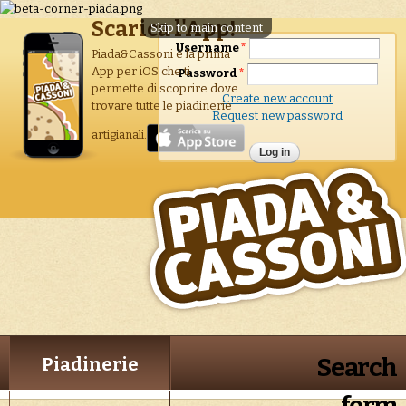
Scarica l'App!
Skip to main content
Username
*
Piada&Cassoni è la prima
App per iOS che ti
Password
*
permette di scoprire dove
Create new account
trovare tutte le piadinerie
Request new password
artigianali.
Search
Piadinerie
form