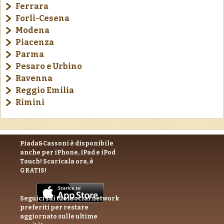
Ferrara
Forlì-Cesena
Modena
Piacenza
Parma
Pesaro e Urbino
Ravenna
Reggio Emilia
Rimini
Piada&Cassoni è disponibile
anche per iPhone, iPad e iPod
Touch! Scaricala ora, è
GRATIS!
Seguici sui tuoi social network
preferiti per restare
aggiornato sulle ultime