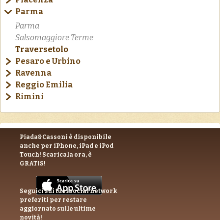
Parma
Parma
Salsomaggiore Terme
Traversetolo
Pesaro e Urbino
Ravenna
Reggio Emilia
Rimini
Piada&Cassoni è disponibile
anche per iPhone, iPad e iPod
Touch! Scaricala ora, è
GRATIS!
Seguici sui tuoi social network
preferiti per restare
aggiornato sulle ultime
novità!