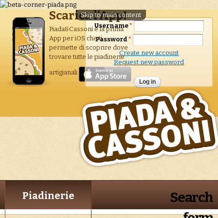
Scarica l'App!
Skip to main content
Username
*
Piada&Cassoni è la prima
App per iOS che ti
Password
*
permette di scoprire dove
Create new account
trovare tutte le piadinerie
Request new password
artigianali.
Search
Piadinerie
form