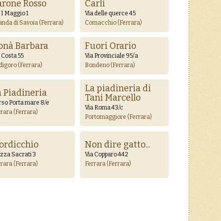
arone Rosso
Carli
 I Maggio 1
Via delle querce 45
anda di Savoia (Ferrara)
Comacchio (Ferrara)
onà Barbara
Fuori Orario
 Costa 55
Via Provinciale 95/a
digoro (Ferrara)
Bondeno (Ferrara)
La piadineria di
a Piadineria
Tani Marcello
rso Porta mare 8/e
Via Roma 43/c
rara (Ferrara)
Portomaggiore (Ferrara)
ordicchio
Non dire gatto...
zza Sacrati 3
Via Copparo 442
rara (Ferrara)
Ferrara (Ferrara)