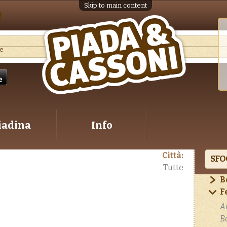
Skip to main content
!
ve
iadina
Info
Città:
SFO
Tutte
B
F
A
B