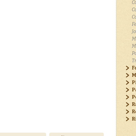
C
C
C
F
J
M
M
P
T
F
M
P
P
P
R
R
R