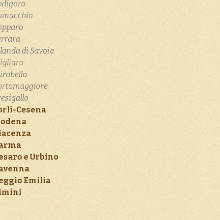
odigoro
omacchio
opparo
errara
olanda di Savoia
igliaro
irabello
ortomaggiore
resigallo
orlì-Cesena
odena
iacenza
arma
esaro e Urbino
avenna
eggio Emilia
imini