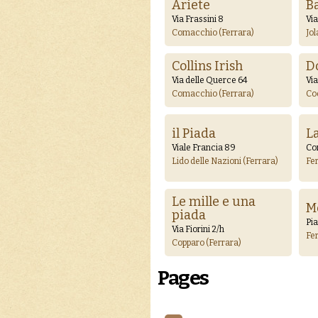
Ariete
B
Via Frassini 8
Via
Comacchio (Ferrara)
Jol
Collins Irish
D
Via delle Querce 64
Via
Comacchio (Ferrara)
Co
il Piada
L
Viale Francia 89
Co
Lido delle Nazioni (Ferrara)
Fer
Le mille e una
M
piada
Pia
Via Fiorini 2/h
Fer
Copparo (Ferrara)
Pages