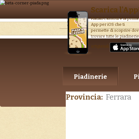
Scarica l'App
Piada&Cassoni è la prima
App per iOS che ti
permette di scoprire do
trovare tutte le piadinerie
artigianali.
Piadinerie
P
Provincia:
Ferrara