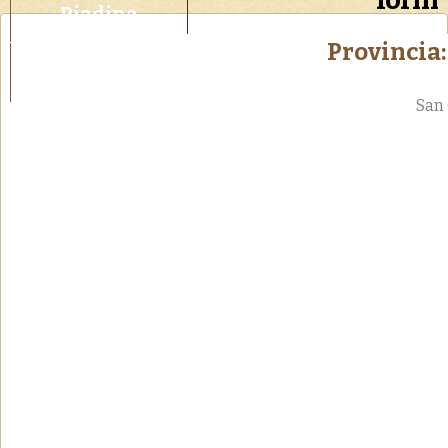
Piadina
Provincia:
Se
Info
San