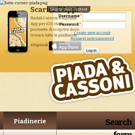
Scarica l'App!
Skip to main content
Username
*
Piada&Cassoni è la prima
App per iOS che ti
Password
*
permette di scoprire dove
Create new account
trovare tutte le piadinerie
Request new password
artigianali.
Search
Piadinerie
form